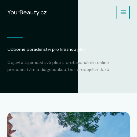
Přeskočit
na
YourBeauty.cz
obsah
Odborné poradenství pro krásnou pleť
Objevte tajemství své pleti s profesionálním online
poradenstvím a diagnostikou, bez prodejních tlaků.