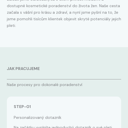
dostupné kosmetické poradenství do života žen. Naše cesta
začala s vášní pro krásu a zdraví, a nyní jsme pyšní na to, že
jsme pomohli tisícům klientek objevit skryté potenciály jejich
pleti.
JAK PRACUJEME
Naše procesy pro dokonalé poradenství
STEP-01
Personalizovaný dotazník
Na začátku vyplníte jednoduchý dotazník o své pleti.