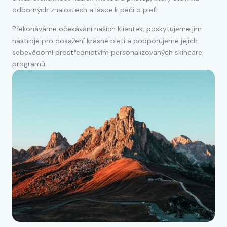
odborných znalostech a lásce k péči o pleť.
Překonáváme očekávání našich klientek, poskytujeme jim
nástroje pro dosažení krásné pleti a podporujeme jejich
sebevědomí prostřednictvím personalizovaných skincare
programů.