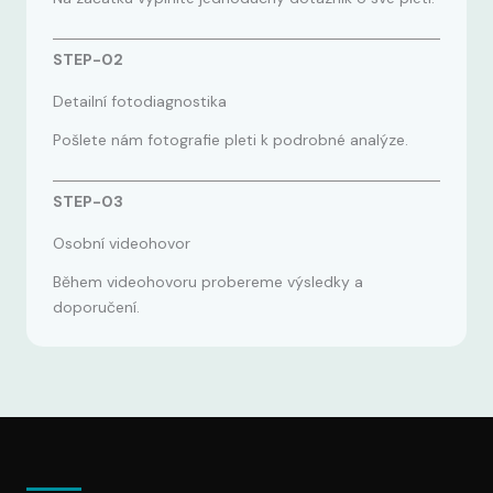
STEP-02
Detailní fotodiagnostika
Pošlete nám fotografie pleti k podrobné analýze.
STEP-03
Osobní videohovor
Během videohovoru probereme výsledky a
doporučení.