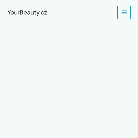
Přeskočit
na
YourBeauty.cz
obsah