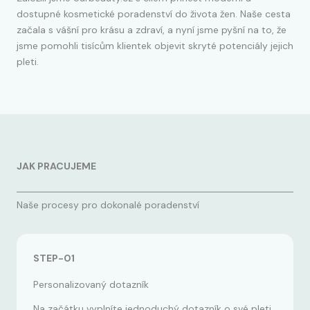
dostupné kosmetické poradenství do života žen. Naše cesta
začala s vášní pro krásu a zdraví, a nyní jsme pyšní na to, že
jsme pomohli tisícům klientek objevit skryté potenciály jejich
pleti.
JAK PRACUJEME
Naše procesy pro dokonalé poradenství
STEP-01
Personalizovaný dotazník
Na začátku vyplníte jednoduchý dotazník o své pleti.