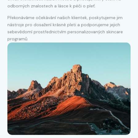
odborných znalostech a lásce k péči o pleť.
Překonáváme očekávání našich klientek, poskytujeme jim
nástroje pro dosažení krásné pleti a podporujeme jejich
sebevědomí prostřednictvím personalizovaných skincare
programů.