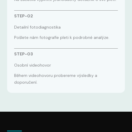
STEP-02
Detailní fotodiagnostika
Pošlete nám fotografie pleti k podrobné analýze.
STEP-03
Osobní videohovor
Během videohovoru probereme výsledky a
doporučení.