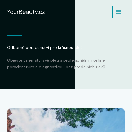
Přeskočit
na
YourBeauty.cz
obsah
Odborné poradenství pro krásnou pleť
Objevte tajemství své pleti s profesionálním online
poradenstvím a diagnostikou, bez prodejních tlaků.