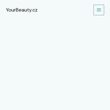
Přeskočit
na
YourBeauty.cz
obsah