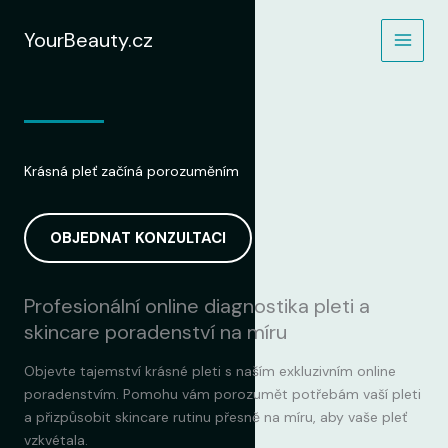
Přeskočit
na
YourBeauty.cz
obsah
Krásná pleť začíná porozuměním
OBJEDNAT KONZULTACI
Profesionální online diagnostika pleti a
skincare poradenství na míru
Objevte tajemství krásné pleti s naším exkluzivním online
poradenstvím. Pomohu vám porozumět potřebám vaší pleti
a přizpůsobit skincare rutinu přesně na míru, aby vaše pleť
vzkvétala.