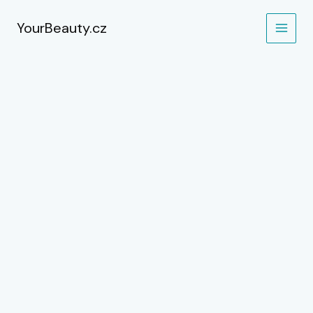
Přeskočit
na
YourBeauty.cz
obsah