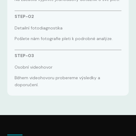
STEP-02
Detailní fotodiagnostika
Pošlete nám fotografie pleti k podrobné analýze.
STEP-03
Osobní videohovor
Během videohovoru probereme výsledky a
doporučení.