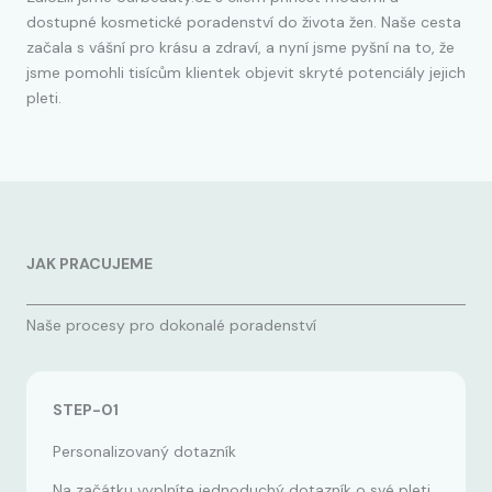
dostupné kosmetické poradenství do života žen. Naše cesta
začala s vášní pro krásu a zdraví, a nyní jsme pyšní na to, že
jsme pomohli tisícům klientek objevit skryté potenciály jejich
pleti.
JAK PRACUJEME
Naše procesy pro dokonalé poradenství
STEP-01
Personalizovaný dotazník
Na začátku vyplníte jednoduchý dotazník o své pleti.