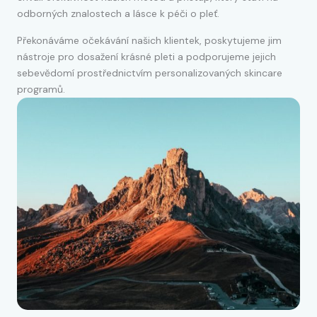
odborných znalostech a lásce k péči o pleť.
Překonáváme očekávání našich klientek, poskytujeme jim
nástroje pro dosažení krásné pleti a podporujeme jejich
sebevědomí prostřednictvím personalizovaných skincare
programů.