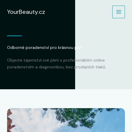
Přeskočit
na
YourBeauty.cz
obsah
Odborné poradenství pro krásnou pleť
Objevte tajemství své pleti s profesionálním online
poradenstvím a diagnostikou, bez prodejních tlaků.